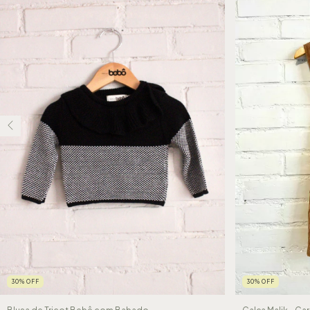
30
%
OFF
30
%
OFF