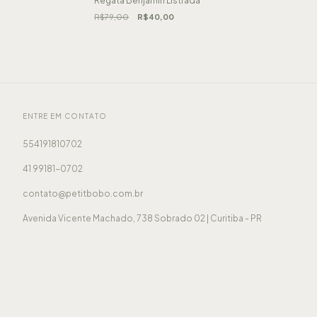
Regata Benjamin Listrada
R$79,00
R$40,00
ENTRE EM CONTATO
554191810702
41 99181-0702
contato@petitbobo.com.br
Avenida Vicente Machado, 738 Sobrado 02 | Curitiba - PR