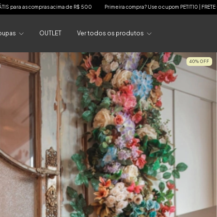
a de R$ 500
Primeira compra? Use o cupom PETIT10 | FRETE GRÁTIS para as compras a
oupas
OUTLET
Ver todos os produtos
40
%
OFF