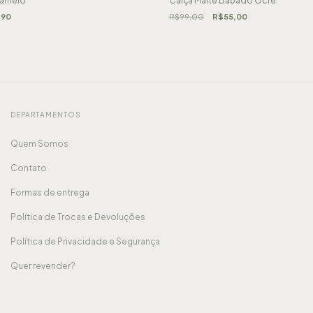
ramelo
Calça Maitê Babado Ocre
,90
R$99,00
R$55,00
DEPARTAMENTOS
Quem Somos
Contato
Formas de entrega
Política de Trocas e Devoluções
Política de Privacidade e Segurança
Quer revender?