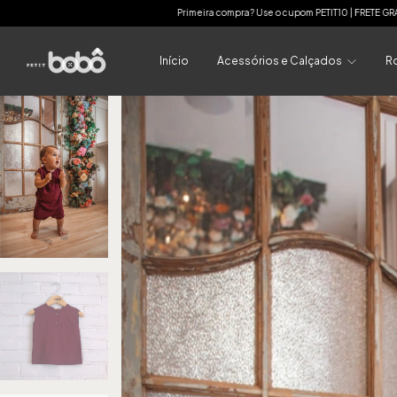
Primeira compra? Use o cupom PETIT10 | FRETE GRÁTIS para as compras acim
Início
Acessórios e Calçados
R