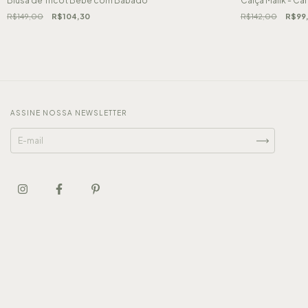
Blusa de Tricot Bebê com Babado
Calça Malik - Ca
R$149,00
R$104,30
R$142,00
R$99
ASSINE NOSSA NEWSLETTER