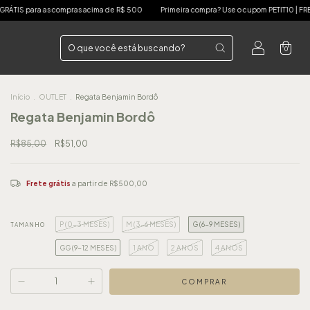
cima de R$ 500
Primeira compra? Use o cupom PETIT10 | FRETE GRÁTIS para as compra
0
Início
.
OUTLET
.
Regata Benjamin Bordô
Regata Benjamin Bordô
R$85,00
R$51,00
Frete grátis
a partir de
R$500,00
P (0-3 MESES)
M (3-6 MESES)
G (6-9 MESES)
TAMANHO
GG (9-12 MESES)
1 ANO
2 ANOS
4 ANOS