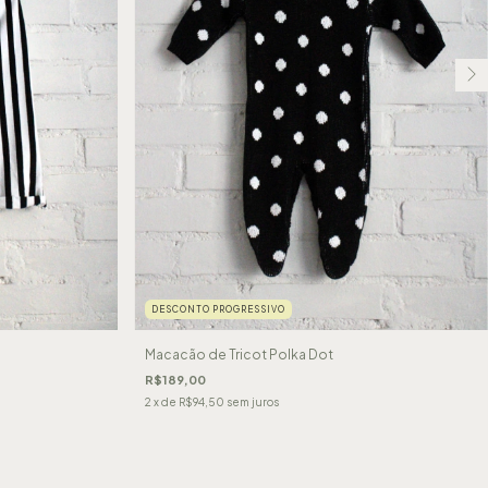
DESCONTO PROGRESSIVO
Macacão de Tricot Polka Dot
R$189,00
2
x de
R$94,50
sem juros