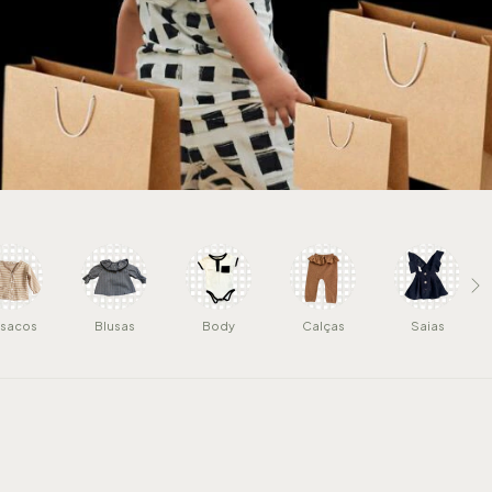
sacos
Blusas
Body
Calças
Saias