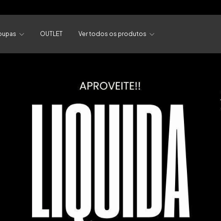
Primeira compra? Use o cupom PETIT10 | FRETE GRÁTI
oupas
OUTLET
Ver todos os produtos