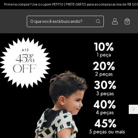
S para as compras acima de R$ 500
Primeira compra? Use o cupom PETIT10 | FRETE GR
0