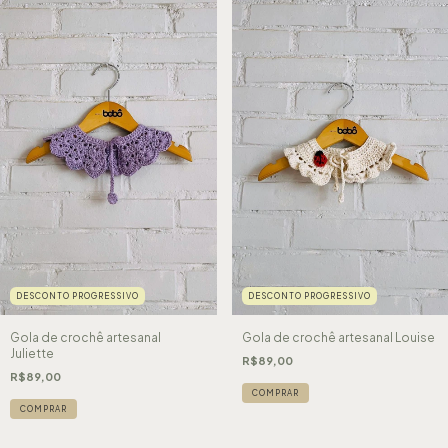
DESCONTO PROGRESSIVO
DESCONTO PROGRESSIVO
Gola de crochê artesanal
Gola de crochê artesanal Louise
Juliette
R$89,00
R$89,00