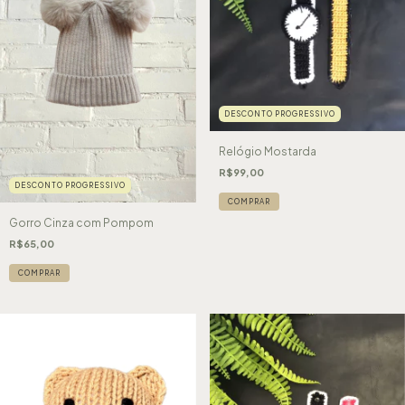
DESCONTO PROGRESSIVO
Relógio Mostarda
R$99,00
DESCONTO PROGRESSIVO
Gorro Cinza com Pompom
R$65,00
COMPRAR