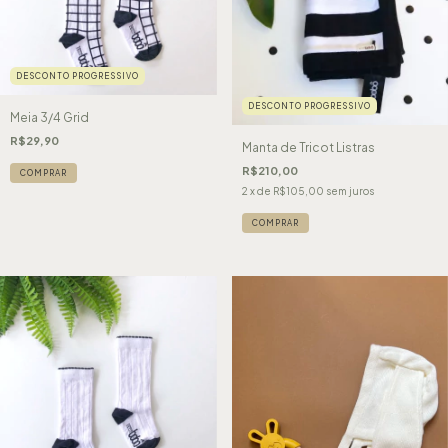
DESCONTO PROGRESSIVO
DESCONTO PROGRESSIVO
Meia 3/4 Grid
R$29,90
Manta de Tricot Listras
R$210,00
COMPRAR
2
x de
R$105,00
sem juros