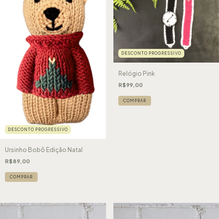
DESCONTO PROGRESSIVO
Relógio Pink
R$99,00
DESCONTO PROGRESSIVO
Ursinho Bobô Edição Natal
R$89,00