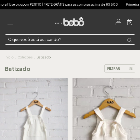
o cupom PETIT10 | FRETE GRÁTIS para as compras acima de R$ 500
Primeira compra? U
0
Início
.
Coleções
.
Batizado
Batizado
FILTRAR