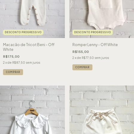
DESCONTO PROGRESSIVO
DESCONTO PROGRESSIVO
Macacão de Tricot Beni - Off
Romper Lenny - Off White
White
R$155,00
R$175,00
2
x de
R$77,50
sem juros
2
x de
R$87,50
sem juros
COMPRAR
COMPRAR