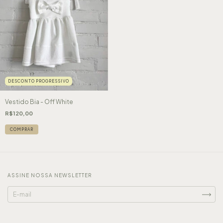
DESCONTO PROGRESSIVO
Vestido Bia - Off White
R$120,00
COMPRAR
ASSINE NOSSA NEWSLETTER