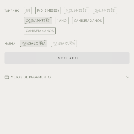
RN
P (0-3 MESES)
M (3-6 MESES)
G (6-9 MESES)
TAMANHO
GG (9-12 MESES)
1 ANO
CAMISETA 2 ANOS
CAMISETA 4 ANOS
MANGA LONGA
MANGA CURTA
MANGA
MEIOS DE PAGAMENTO