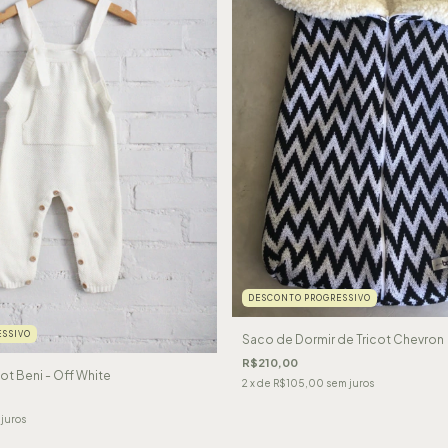
DESCONTO PROGRESSIVO
SSIVO
Saco de Dormir de Tricot Chevron
R$210,00
ot Beni - Off White
2
x de
R$105,00
sem juros
juros