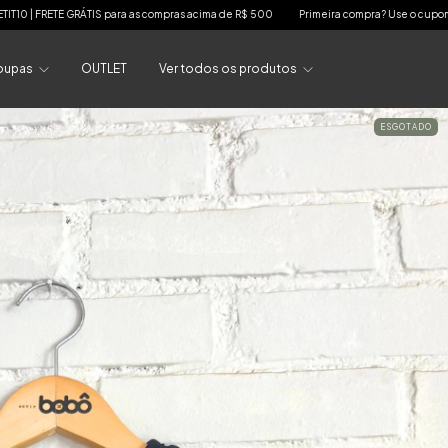
ompras acima de R$ 500
Primeira compra? Use o cupom PETIT10 | FRETE GRÁTIS para a
oupas
OUTLET
Ver todos os produtos
ESGOTADO