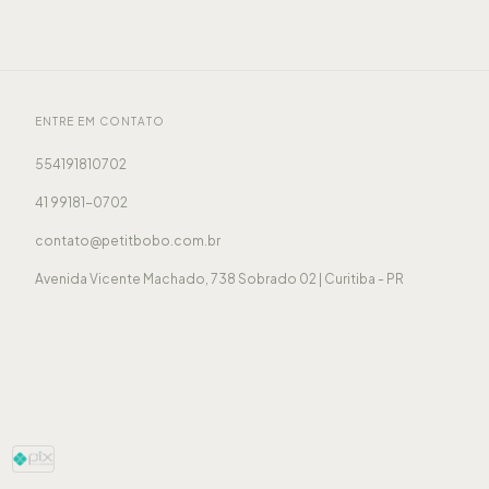
ENTRE EM CONTATO
554191810702
41 99181-0702
contato@petitbobo.com.br
Avenida Vicente Machado, 738 Sobrado 02 | Curitiba - PR