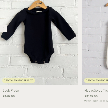
DESCONTO PROGRESSIVO
DESCONTO PROGRE
Body Preto
Macacão de Tric
R$68,00
R$175,00
2
x de
R$87,50
sem 