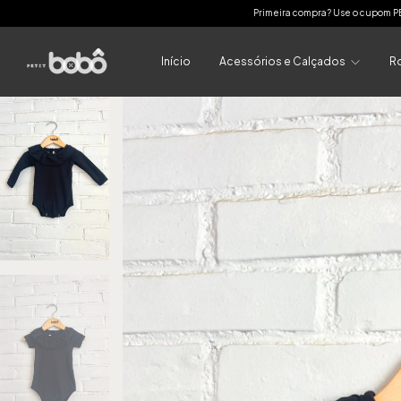
Primeira compra? Use o cupom PETIT10 | FRETE GRÁTIS para as c
Início
Acessórios e Calçados
R