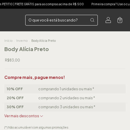
s compras acima de R$ 500
Primeira compra? Use o cupom PETIT10 | FRETE GRÁTIS par
0
Início
.
Inverno
.
Body Alícia Preto
Body Alícia Preto
R$83,00
Compre mais, pague menos!
10% OFF
comprando 1 unidades ou mais *
20% OFF
comprando 2 unidades ou mais *
30% OFF
comprando 3 unidades ou mais *
Ver mais descontos
(*) Não acumulável com algumas promoções