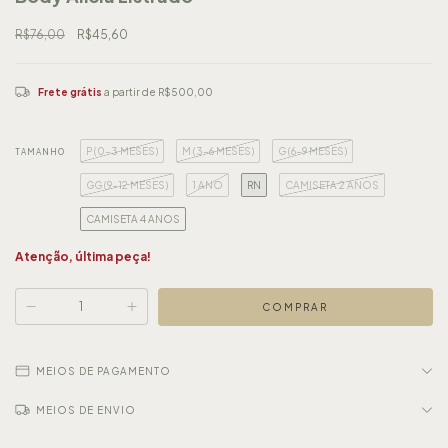
R$76,00
R$45,60
Frete grátis
a partir de
R$500,00
P (0-3 MESES)
M (3-6 MESES)
G (6-9 MESES)
TAMANHO
GG (9-12 MESES)
1 ANO
RN
CAMISETA 2 ANOS
CAMISETA 4 ANOS
Atenção, última peça!
MEIOS DE PAGAMENTO
MEIOS DE ENVIO