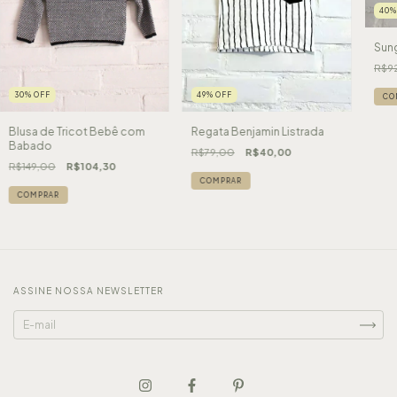
40
Sung
R$9
30
%
OFF
49
%
OFF
CO
Blusa de Tricot Bebê com
Regata Benjamin Listrada
Babado
R$79,00
R$40,00
R$149,00
R$104,30
COMPRAR
COMPRAR
ASSINE NOSSA NEWSLETTER